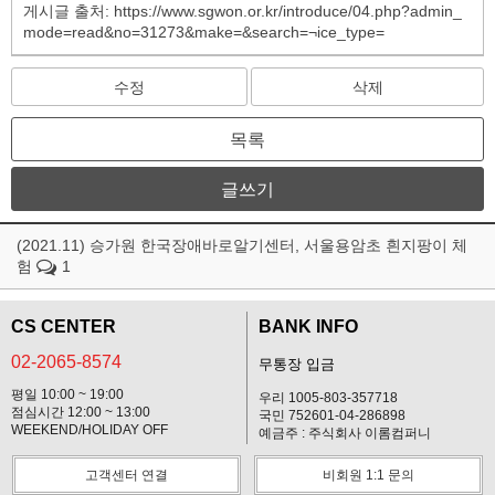
게시글 출처: https://www.sgwon.or.kr/introduce/04.php?admin_
mode=read&no=31273&make=&search=¬ice_type=
수정
삭제
목록
글쓰기
(2021.11) 승가원 한국장애바로알기센터, 서울용암초 흰지팡이 체
험
1
CS CENTER
BANK INFO
02-2065-8574
무통장 입금
평일 10:00 ~ 19:00
우리 1005-803-357718
점심시간 12:00 ~ 13:00
국민 752601-04-286898
WEEKEND/HOLIDAY OFF
예금주 : 주식회사 이롬컴퍼니
고객센터 연결
비회원 1:1 문의